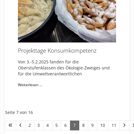
Projekttage Konsumkompetenz
Von 3.-5.2.2025 fanden für die
Oberstufenklassen des Ökologie-Zweiges und
für die Umweltverantwortlichen
Weiterlesen …
Seite 7 von 16
2
3
4
5
6
7
8
9
10
11